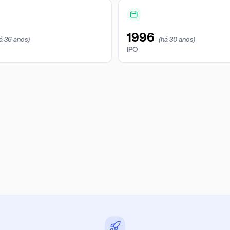
1996
á 36 anos)
(há 30 anos)
IPO