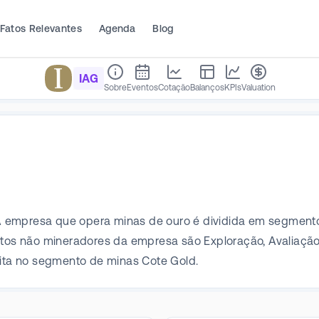
Fatos Relevantes
Agenda
Blog
IAG
Sobre
Eventos
Cotação
Balanços
KPIs
Valuation
 empresa que opera minas de ouro é dividida em segmento
s não mineradores da empresa são Exploração, Avaliação e
eita no segmento de minas Cote Gold.