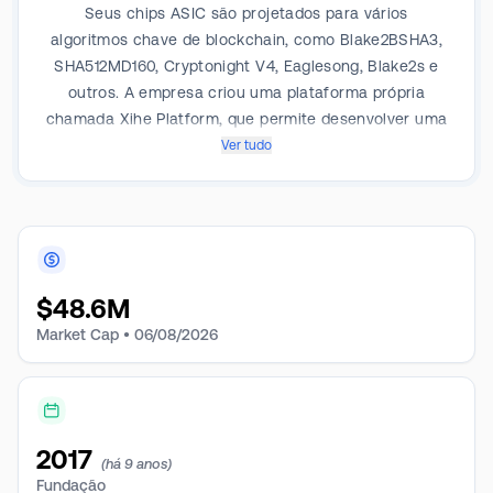
Seus chips ASIC são projetados para vários
algoritmos chave de blockchain, como Blake2BSHA3,
SHA512MD160, Cryptonight V4, Eaglesong, Blake2s e
outros. A empresa criou uma plataforma própria
chamada Xihe Platform, que permite desenvolver uma
ampla gama de chips ASIC com alta eficiência e
Ver tudo
escalabilidade. Ela projeta seus chips ASIC
internamente, o que permite usar dados de silício
exclusivos para fornecer produtos que refletem a
tecnologia mais recente. Geograficamente, opera na
China, Hong Kong e outros países ou regiões.
$
48.6M
Market Cap •
06/08/2026
2017
(há 9 anos)
Fundação