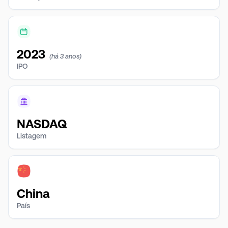
2023
(há 3 anos)
IPO
NASDAQ
Listagem
China
País