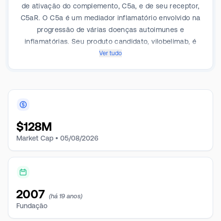
de ativação do complemento, C5a, e de seu receptor,
C5aR. O C5a é um mediador inflamatório envolvido na
progressão de várias doenças autoimunes e
inflamatórias. Seu produto candidato, vilobelimab, é
um novo anticorpo monoclonal anti-C5a de primeira
Ver tudo
classe administrado por via intravenosa que se liga
seletivamente ao C5a livre e demonstrou atividade
clínica modificadora da doença e tolerabilidade em
vários ambientes clínicos.
$
128M
Market Cap •
05/08/2026
2007
(há 19 anos)
Fundação