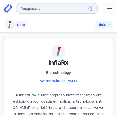
Abr
Início
IFRX
InflaRx
Biotechnology
Website
Site de RI
SEC
A InflarX NV é uma empresa biofarmacêutica em
estágio clínico focada em aplicar a tecnologia anti-
C5a/C5aR proprietária para descobrir e desenvolver
inibidores pioneiros, potentes e específicos do fator