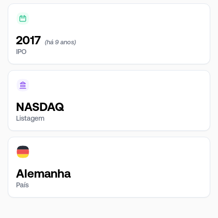
2017
(há 9 anos)
IPO
NASDAQ
Listagem
Alemanha
País