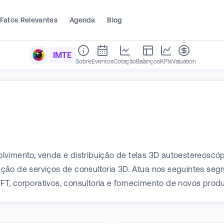
Fatos Relevantes
Agenda
Blog
IMTE
Sobre
Eventos
Cotação
Balanços
KPIs
Valuation
lvimento, venda e distribuição de telas 3D autoestereoscó
ção de serviços de consultoria 3D. Atua nos seguintes segm
 NFT, corporativos, consultoria e fornecimento de novos prod