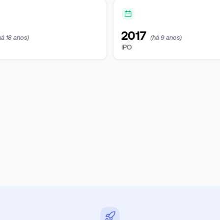
2017
há 18 anos)
(há 9 anos)
IPO