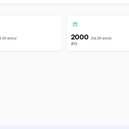
2000
á 30 anos)
(há 26 anos)
IPO