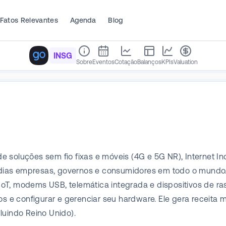
Fatos Relevantes
Agenda
Blog
INSG
Sobre
Eventos
Cotação
Balanços
KPIs
Valuation
 soluções sem fio fixas e móveis (4G e 5G NR), Internet I
ias empresas, governos e consumidores em todo o mundo. 
de IoT, modems USB, telemática integrada e dispositivos de 
dos e configurar e gerenciar seu hardware. Ele gera recei
luindo Reino Unido).