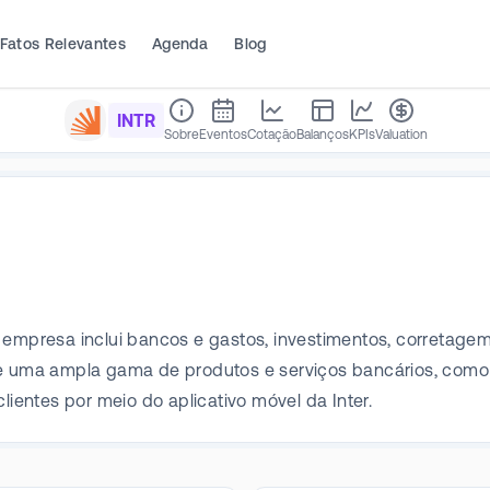
Fatos Relevantes
Agenda
Blog
INTR
Sobre
Eventos
Cotação
Balanços
KPIs
Valuation
 empresa inclui bancos e gastos, investimentos, corretagem
uma ampla gama de produtos e serviços bancários, como c
lientes por meio do aplicativo móvel da Inter.