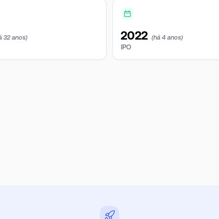
2022
á 32 anos)
(há 4 anos)
IPO