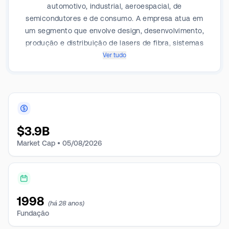
automotivo, industrial, aeroespacial, de
semicondutores e de consumo. A empresa atua em
um segmento que envolve design, desenvolvimento,
produção e distribuição de lasers de fibra, sistemas
laser e não laser, amplificadores de fibra e
Ver tudo
componentes ópticos. A maior parte da receita da
empresa é derivada de aplicações de processamento
de lasers de fibra, incluindo corte e solda, marcação
e gravação e microprocessamento. A empresa gera a
maior parte de sua receita na América do Norte e
$
3.9B
está presente na China, Japão, Alemanha e outros
mercados.
Market Cap •
05/08/2026
1998
(há 28 anos)
Fundação