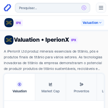
Abr
Valuation
IPX
Valuation
•
IperionX
IPX
A iPerionX Ltd produz minerais essenciais de titânio, pós e
produtos finais de titânio para vários setores. As tecnologias
inovadoras de titânio da empresa demonstraram o potencial
de produzir produtos de titânio sustentáveis, recicláveis e
com baixa intensidade de carbono. A iPerionX está
produzindo pós metálicos de titânio a partir de sucata de
titânio em sua instalação piloto operacional em Utah. Ela
Valuation
Market Cap
Proventos
Luc
também possui um projeto de minerais críticos de titânio, o
Projeto Titan, cobrindo mais de 11.000 acres de minerais
essenciais, incluindo titânio, terras raras, areia de sílica e