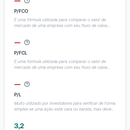
—
P/FCO
É uma fórmula utilizada para comparar o valor de
mercado de uma empresa com seu fluxo de caixa
operacional e informa a quantidade de dinheiro que
ela produz em relação ao preço da ação.
—
Normalmente utilizado em empresas que geram caixa,
mas que dão prejuízo contábil, dessa forma o FCO
P/FCL
evita essa distorção, como, por exemplo, gastos com
D&A sem efeito caixa.
É uma fórmula utilizada para comparar o valor de
mercado de uma empresa com seu fluxo de caixa
livre e informa a quantidade de dinheiro que ela
realmente produz em relação ao preço da ação. É um
—
indicador parecido com o P/FCO, mas como desconta
o Capex do FCO acaba sendo uma métrica mais
P/L
assertiva em relação a geração real de caixa da
empresa.
Muito utilizado por investidores para verificar de forma
simples se uma ação está cara ou barata, mas deve
ser utilizado com muito cuidado, pois acaba tendo
muitas distorções por causa do lucro líquido contábil.
3,2
Demonstra em quanto anos o investidor