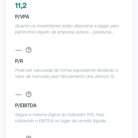
zircão, no Tennessee, Estados Unidos.
11,2
P/VPA
Quanto os investidores estão dispostos a pagar pelo
patrimônio líquido da empresa (ativos - passivos).
Deve ser utilizado com cautela, já que o patrimônio
contábil das empresas acaba sendo muito distorcido.
—
Referências: Abaixo de 1: a empresa está sendo
negociada abaixo do quanto vale o seu patrimônio.
P/R
Igual a 1: a empresa está sendo negociada no valor
exato do seu patrimônio. Acima de 1: a empresa está
Pode ser calculada de forma equivalente dividindo o
sendo negociada acima do quanto vale o seu
valor de mercado pelo faturamento dos últimos 12
patrimônio.
meses. Demonstra o quanto a empresa vale em
relação a sua receita anual.
—
P/EBITDA
Segue a mesma lógica do indicador P/R, mas
utilizando o EBITDA no lugar da receita líquida.
Demonstra a relação entre o valor de mercado da
empresa e o seu operacional.