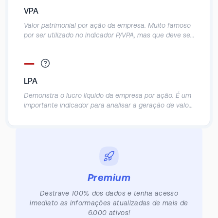
provavelmente obterá o retorno do seu investimento
VPA
de acordo com o lucro da empresa.
Valor patrimonial por ação da empresa. Muito famoso
por ser utilizado no indicador P/VPA, mas que deve ser
utilizado com cautela, já que o patrimônio contábil das
empresas acaba sendo muito distorcido.
—
LPA
Demonstra o lucro líquido da empresa por ação. É um
importante indicador para analisar a geração de valor
real para o sócio, principalmente em empresas cuja a
recompra de ações é comum.
Premium
Destrave 100% dos dados e tenha acesso
imediato as informações atualizadas de mais de
6.000 ativos!