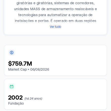
giratórias e giratórias, sistemas de corredores,
unidades MASS de armazenamento realocáveis e
tecnologias para automatizar a operação de
instalações e portas. É operado em duas regiões
geográficas: Janus North America e Janus
Ver tudo
International. O segmento Janus International é
composto por uma subsidiária que produz e vende
principalmente na Europa e Austrália. O segmento
Janus North America inclui todas as outras entidades.
$
759.7M
Market Cap •
06/08/2026
2002
(há 24 anos)
Fundação