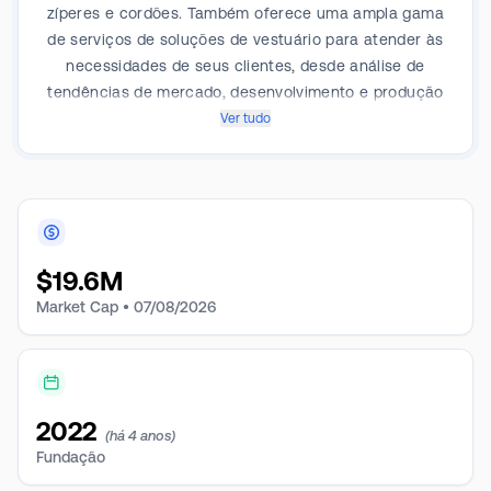
zíperes e cordões. Também oferece uma ampla gama
de serviços de soluções de vestuário para atender às
necessidades de seus clientes, desde análise de
tendências de mercado, desenvolvimento e produção
de produtos até controle de qualidade. A empresa
Ver tudo
opera na Ásia (exceto Hong Kong e China), Hong
Kong, China e outros (não asiáticos).
$
19.6M
Market Cap •
07/08/2026
2022
(há 4 anos)
Fundação