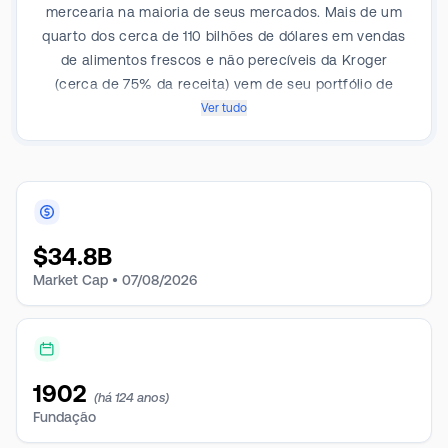
mercearia na maioria de seus mercados. Mais de um
quarto dos cerca de 110 bilhões de dólares em vendas
de alimentos frescos e não perecíveis da Kroger
(cerca de 75% da receita) vem de seu portfólio de
marcas próprias, do qual a empresa fabrica 30%. A
Ver tudo
empresa também opera postos de combustível e
farmácias em 60% e 80% de suas lojas.
$
34.8B
Market Cap •
07/08/2026
1902
(há 124 anos)
Fundação