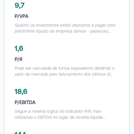
9,7
P/VPA
Quanto os investidores estão dispostos a pagar pelo
patrimônio líquido da empresa (ativos - passivos).
Deve ser utilizado com cautela, já que o patrimônio
contábil das empresas acaba sendo muito distorcido.
1,6
Referências: Abaixo de 1: a empresa está sendo
negociada abaixo do quanto vale o seu patrimônio.
P/R
Igual a 1: a empresa está sendo negociada no valor
exato do seu patrimônio. Acima de 1: a empresa está
Pode ser calculada de forma equivalente dividindo o
sendo negociada acima do quanto vale o seu
valor de mercado pelo faturamento dos últimos 12
patrimônio.
meses. Demonstra o quanto a empresa vale em
relação a sua receita anual.
18,6
P/EBITDA
Segue a mesma lógica do indicador P/R, mas
utilizando o EBITDA no lugar da receita líquida.
Demonstra a relação entre o valor de mercado da
empresa e o seu operacional.