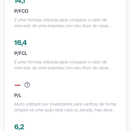
14,1
P/FCO
É uma fórmula utilizada para comparar o valor de
mercado de uma empresa com seu fluxo de caixa
operacional e informa a quantidade de dinheiro que
ela produz em relação ao preço da ação.
16,4
Normalmente utilizado em empresas que geram caixa,
mas que dão prejuízo contábil, dessa forma o FCO
P/FCL
evita essa distorção, como, por exemplo, gastos com
D&A sem efeito caixa.
É uma fórmula utilizada para comparar o valor de
mercado de uma empresa com seu fluxo de caixa
livre e informa a quantidade de dinheiro que ela
realmente produz em relação ao preço da ação. É um
—
indicador parecido com o P/FCO, mas como desconta
o Capex do FCO acaba sendo uma métrica mais
P/L
assertiva em relação a geração real de caixa da
empresa.
Muito utilizado por investidores para verificar de forma
simples se uma ação está cara ou barata, mas deve
ser utilizado com muito cuidado, pois acaba tendo
muitas distorções por causa do lucro líquido contábil.
6,2
Demonstra em quanto anos o investidor