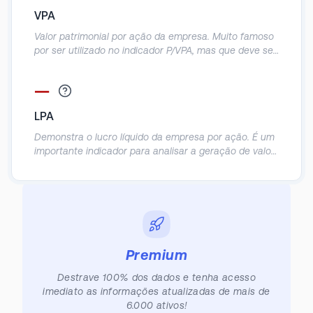
provavelmente obterá o retorno do seu investimento
VPA
de acordo com o lucro da empresa.
Valor patrimonial por ação da empresa. Muito famoso
por ser utilizado no indicador P/VPA, mas que deve ser
utilizado com cautela, já que o patrimônio contábil das
empresas acaba sendo muito distorcido.
—
LPA
Demonstra o lucro líquido da empresa por ação. É um
importante indicador para analisar a geração de valor
real para o sócio, principalmente em empresas cuja a
recompra de ações é comum.
Premium
Destrave 100% dos dados e tenha acesso
imediato as informações atualizadas de mais de
6.000 ativos!