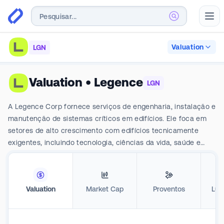
Abr
Valuation
LGN
Valuation
•
Legence
LGN
A Legence Corp fornece serviços de engenharia, instalação e
manutenção de sistemas críticos em edifícios. Ele foca em
setores de alto crescimento com edifícios tecnicamente
exigentes, incluindo tecnologia, ciências da vida, saúde e
educação. A empresa é especializada em projetar, fabricar e
instalar sistemas complexos de HVAC, tubulações de
processo e outros sistemas mecânicos, elétricos e
Valuation
Market Cap
Proventos
Luc
hidráulicos em novas instalações e atualizar os controles de
HVAC, iluminação e edifícios existentes para torná-las mais
eficientes e sustentáveis.