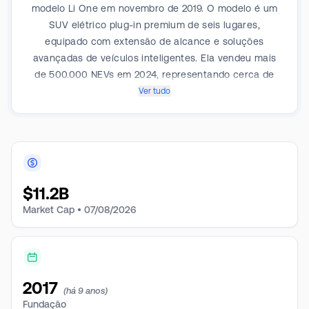
modelo Li One em novembro de 2019. O modelo é um
SUV elétrico plug-in premium de seis lugares,
equipado com extensão de alcance e soluções
avançadas de veículos inteligentes. Ela vendeu mais
de 500.000 NEVs em 2024, representando cerca de
4% do mercado chinês de veículos novos. Além da Li
Ver tudo
One, a empresa expande sua linha de produtos,
incluindo BEVs e PHEVs, para ampliar a base de
consumidores.
$
11.2B
Market Cap •
07/08/2026
2017
(há 9 anos)
Fundação