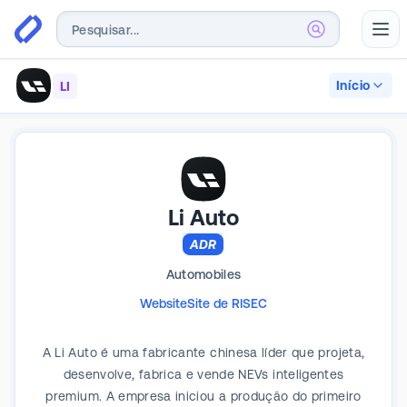
Abr
Início
LI
Li Auto
ADR
Automobiles
Website
Site de RI
SEC
A Li Auto é uma fabricante chinesa líder que projeta,
desenvolve, fabrica e vende NEVs inteligentes
premium. A empresa iniciou a produção do primeiro