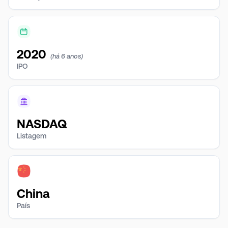
2020
(há 6 anos)
IPO
NASDAQ
Listagem
China
País