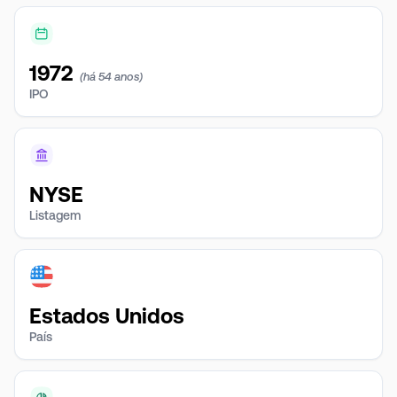
1972
(há 54 anos)
IPO
NYSE
Listagem
Estados Unidos
País