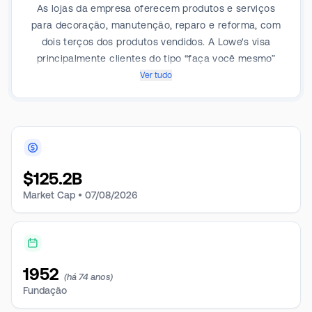
As lojas da empresa oferecem produtos e serviços
para decoração, manutenção, reparo e reforma, com
dois terços dos produtos vendidos. A Lowe's visa
principalmente clientes do tipo “faça você mesmo”
(cerca de 70% das vendas) e “faça por mim”, mas
Ver tudo
expandiu seus clientes profissionais de menos de
20% para 30% nos últimos seis anos (com a
aquisição da FBM). Estimamos que a Lowe's captura
uma fatia de um dígito no mercado doméstico de
reforma, com base nos dados do Censo dos EUA e
$
125.2B
estimativas de tamanho de mercado.
Market Cap •
07/08/2026
1952
(há 74 anos)
Fundação