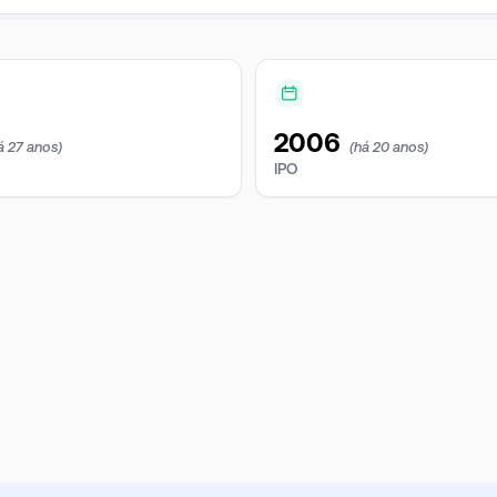
2006
á 27 anos)
(há 20 anos)
IPO