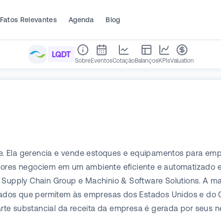
Fatos Relevantes
Agenda
Blog
LQDT
Sobre
Eventos
Cotação
Balanços
KPIs
Valuation
line. Ela gerencia e vende estoques e equipamentos para e
es negociem em um ambiente eficiente e automatizado em
 Supply Chain Group e Machinio & Software Solutions. A ma
cados que permitem às empresas dos Estados Unidos e do
rte substancial da receita da empresa é gerada por seus n