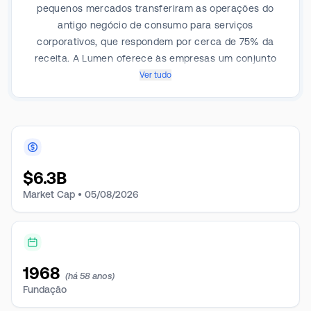
pequenos mercados transferiram as operações do
antigo negócio de consumo para serviços
corporativos, que respondem por cerca de 75% da
receita. A Lumen oferece às empresas um conjunto
completo de serviços de comunicação, colocation,
Ver tudo
data center, transporte de dados, telefonia e acesso
à Internet. A Lumen anunciou a venda de sua rede de
fibra de consumo restante para a AT&T, o que mudará
seu foco para clientes corporativos.
$
6.3B
Market Cap •
05/08/2026
1968
(há 58 anos)
Fundação