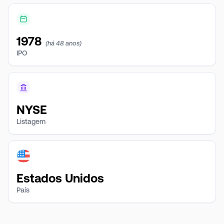
1978
(há 48 anos)
IPO
NYSE
Listagem
Estados Unidos
País