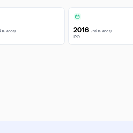
2016
á 10 anos)
(há 10 anos)
IPO