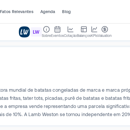
Fatos Relevantes
Agenda
Blog
LW
Sobre
Eventos
Cotação
Balanços
KPIs
Valuation
ra mundial de batatas congeladas de marca e marca própri
 fritas, tater tots, picadas, purê de batatas e batatas fri
e a empresa vende representando uma parcela significativ
is de 10%. A Lamb Weston se tornou independente em 2016