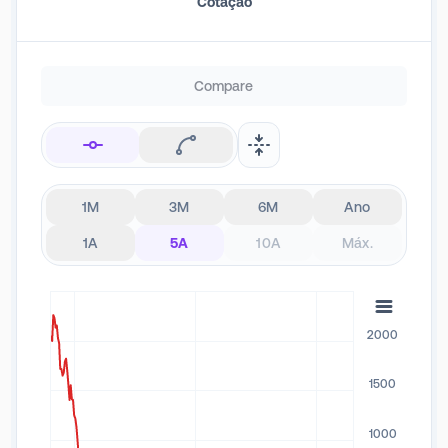
Cotação
Compare
1M
3M
6M
Ano
1A
5A
10A
Máx.
2000
1500
1000