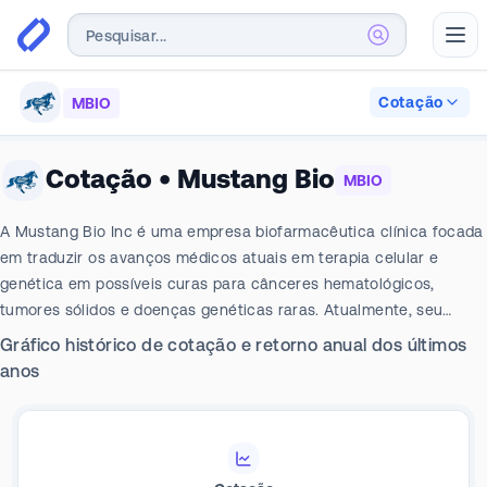
Abr
Cotação
MBIO
Cotação
•
Mustang Bio
MBIO
A Mustang Bio Inc é uma empresa biofarmacêutica clínica focada
em traduzir os avanços médicos atuais em terapia celular e
genética em possíveis curas para cânceres hematológicos,
tumores sólidos e doenças genéticas raras. Atualmente, seu
portfólio está focado nas principais áreas de terapias genéticas
Gráfico histórico de cotação e retorno anual dos últimos
para doenças genéticas raras, terapias com células T de
anos
engenharia CAR para doenças hematológicas e terapias CAR T
para tumores sólidos.