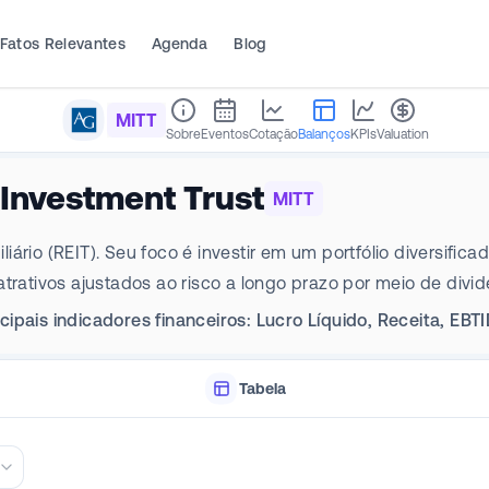
Fatos Relevantes
Agenda
Blog
MITT
Sobre
Eventos
Cotação
Balanços
KPIs
Valuation
Investment Trust
MITT
rio (REIT). Seu foco é investir em um portfólio diversificad
trativos ajustados ao risco a longo prazo por meio de divid
ipais indicadores financeiros: Lucro Líquido, Receita, EB
Tabela