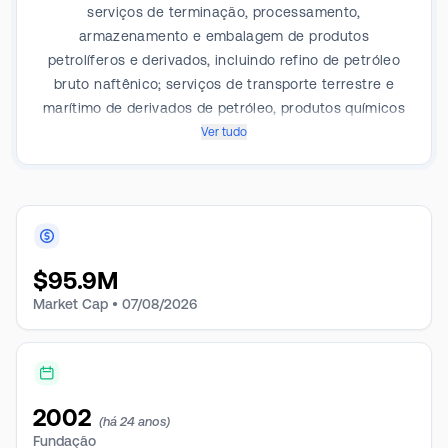
serviços de terminação, processamento,
armazenamento e embalagem de produtos
petrolíferos e derivados, incluindo refino de petróleo
bruto naftênico; serviços de transporte terrestre e
marítimo de derivados de petróleo, produtos químicos
e especiais; processamento, fabricação,
Ver tudo
comercialização e distribuição de produtos à base de
enxofre; e serviços de marketing, distribuição e
transporte de líquidos de gás natural. A empresa atua
em quatro segmentos: Terminação e armazenamento,
transporte, serviços de enxofre e produtos especiais.
$
95.9M
A maior parte da receita vem do segmento de
produtos especiais.
Market Cap •
07/08/2026
2002
(há 24 anos)
Fundação