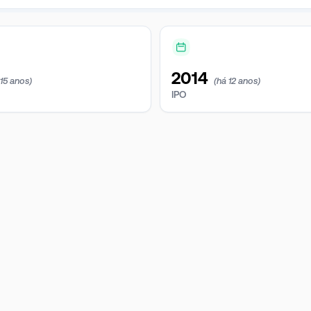
2014
 15 anos)
(há 12 anos)
IPO