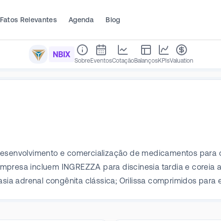
Fatos Relevantes
Agenda
Blog
NBIX
Sobre
Eventos
Cotação
Balanços
KPIs
Valuation
desenvolvimento e comercialização de medicamentos para o
mpresa incluem INGREZZA para discinesia tardia e coreia 
asia adrenal congênita clássica; Orilissa comprimidos para