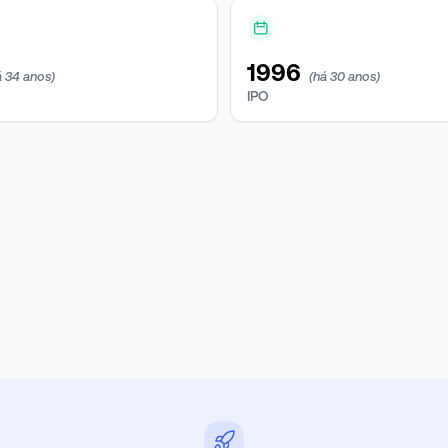
1996
á 34 anos)
(há 30 anos)
IPO