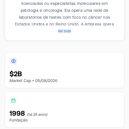
licenciados ou especialistas moleculares em
patologia e oncologia. Ela opera uma rede de
laboratórios de testes com foco no câncer nos
Estados Unidos e no Reino Unido. A empresa opera
em um único segmento e obtém receita de clientes
Ver tudo
fornecendo serviços clínicos, de interpretação e
consultoria, testes moleculares e de NGS, serviços
técnicos e profissionais abrangentes, pesquisas e
ensaios clínicos, serviços laboratoriais de validação e
soluções de dados oncológicos.
$
2B
Market Cap •
05/08/2026
1998
(há 28 anos)
Fundação