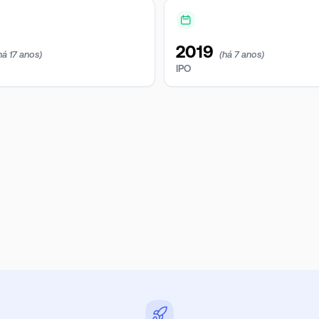
2019
há 17 anos)
(há 7 anos)
IPO