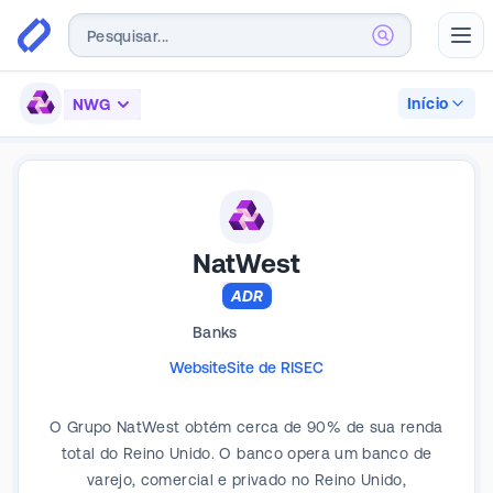
Abr
Início
NWG
NatWest
ADR
Banks
Website
Site de RI
SEC
O Grupo NatWest obtém cerca de 90% de sua renda
total do Reino Unido. O banco opera um banco de
varejo, comercial e privado no Reino Unido,