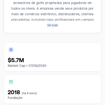
acessórios de golfe projetados para jogadores de
todos os níveis. A empresa vende seus produtos por
meio de comércio eletrônico, distribuidores, clientes
atacadistas, incluindo lojas profissionais em campos
de golfe e fora dos campos, varejistas esportivos,
Ver tudo
varejistas on-line, distribuidores terceirizados e por
meio do Club Champion Golf, bem como por meio de
grandes comerciantes e clientes corporativos nas
Américas, Ásia e Europa.
$
5.7M
Market Cap •
07/08/2026
2018
(há 8 anos)
Fundação