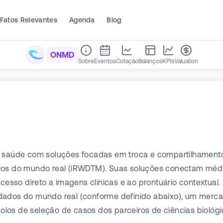
Fatos Relevantes
Agenda
Blog
ONMD
Sobre
Eventos
Cotação
Balanços
KPIs
Valuation
saúde com soluções focadas em troca e compartilhamento
rios do mundo real (iRWDTM). Suas soluções conectam méd
acesso direto a imagens clínicas e ao prontuário contextua
 dados do mundo real (conforme definido abaixo), um merc
olos de seleção de casos dos parceiros de ciências bioló