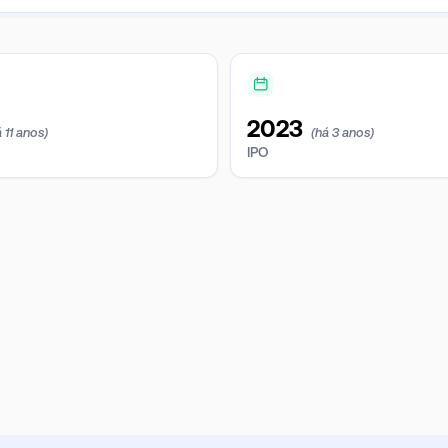
2023
 11 anos)
(há 3 anos)
IPO