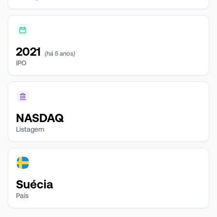
2021
(há 5 anos)
IPO
NASDAQ
Listagem
Suécia
País