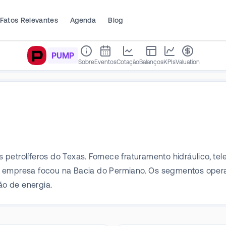
Fatos Relevantes
Agenda
Blog
PUMP
Sobre
Eventos
Cotação
Balanços
KPIs
Valuation
petrolíferos do Texas. Fornece fraturamento hidráulico, tel
A empresa focou na Bacia do Permiano. Os segmentos operac
ão de energia.