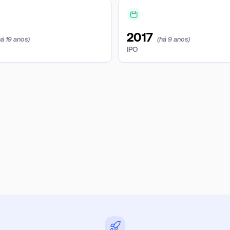
2017
há 19 anos)
(há 9 anos)
IPO