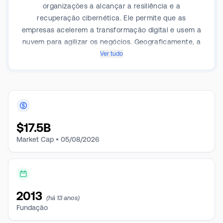
organizações a alcançar a resiliência e a
recuperação cibernética. Ele permite que as
empresas acelerem a transformação digital e usem a
nuvem para agilizar os negócios. Geograficamente, a
empresa opera nas Américas, EMEA (Europa, Oriente
Ver tudo
Médio e África) e APAC (Ásia-Pacífico). Ele gera
receita máxima nas Américas.
$
17.5B
Market Cap •
05/08/2026
2013
(há 13 anos)
Fundação