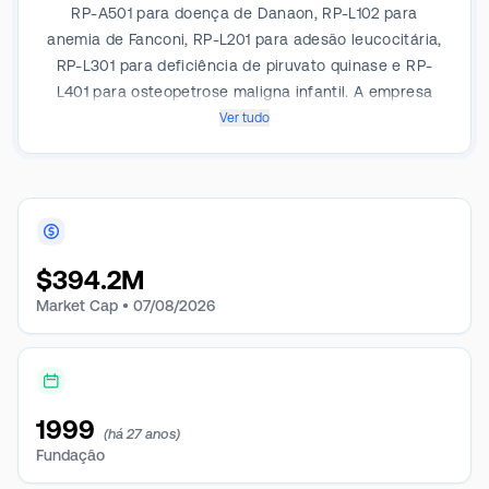
RP-A501 para doença de Danaon, RP-L102 para
anemia de Fanconi, RP-L201 para adesão leucocitária,
RP-L301 para deficiência de piruvato quinase e RP-
L401 para osteopetrose maligna infantil. A empresa
tem um segmento relatável relacionado à P&D e à
Ver tudo
comercialização de suas terapias genéticas.
$
394.2M
Market Cap •
07/08/2026
1999
(há 27 anos)
Fundação