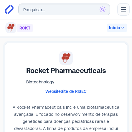
Abr
Início
RCKT
Rocket Pharmaceuticals
Biotechnology
Website
Site de RI
SEC
A Rocket Pharmaceuticals Inc é uma biofarmacêutica
avançada. É focado no desenvolvimento de terapias
genéticas para doenças pediátricas raras e
devastadoras. A linha de produtos da empresa inclui