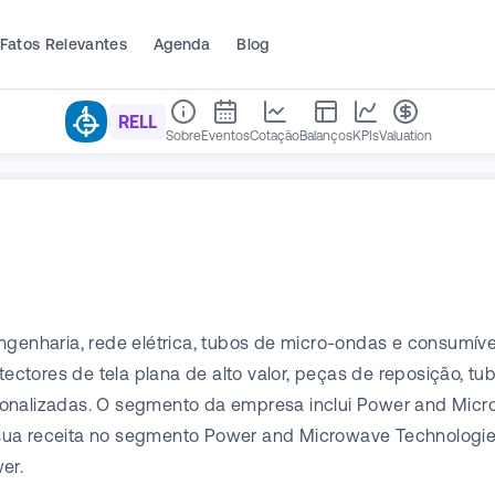
Fatos Relevantes
Agenda
Blog
RELL
Sobre
Eventos
Cotação
Balanços
KPIs
Valuation
ngenharia, rede elétrica, tubos de micro-ondas e consumíve
ctores de tela plana de alto valor, peças de reposição, t
sonalizadas. O segmento da empresa inclui Power and Micro
ua receita no segmento Power and Microwave Technologies, 
er.