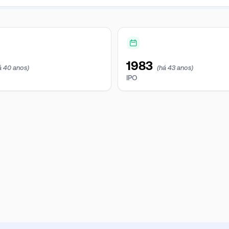
1983
á 40 anos)
(há 43 anos)
IPO