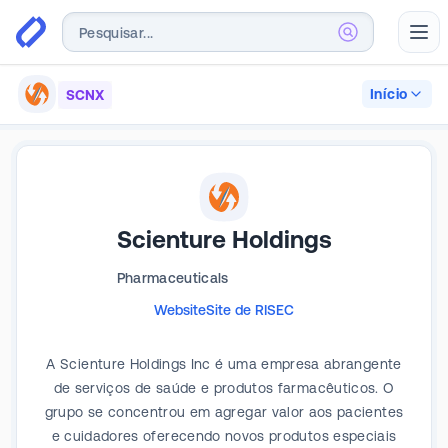
Abr
Início
SCNX
Scienture Holdings
Pharmaceuticals
Website
Site de RI
SEC
A Scienture Holdings Inc é uma empresa abrangente
de serviços de saúde e produtos farmacêuticos. O
grupo se concentrou em agregar valor aos pacientes
e cuidadores oferecendo novos produtos especiais