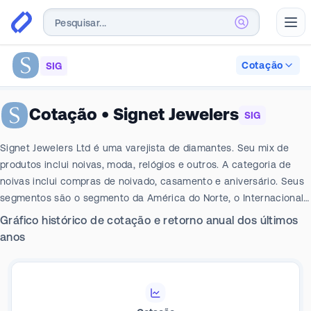
Abr
Cotação
SIG
Cotação
•
Signet Jewelers
SIG
Signet Jewelers Ltd é uma varejista de diamantes. Seu mix de
produtos inclui noivas, moda, relógios e outros. A categoria de
noivas inclui compras de noivado, casamento e aniversário. Seus
segmentos são o segmento da América do Norte, o Internacional
e o Outro. O segmento da América do Norte gera a maior parte
Gráfico histórico de cotação e retorno anual dos últimos
da receita. O segmento da América do Norte gera receita de Mall
anos
e Off-Mall & Outlet.