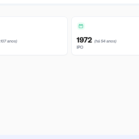
1972
 107 anos)
(há 54 anos)
IPO