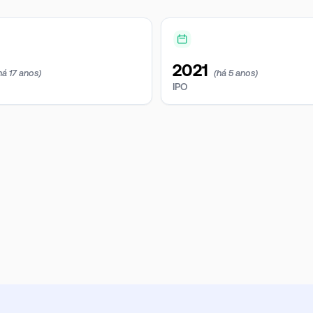
2021
há 17 anos)
(há 5 anos)
IPO