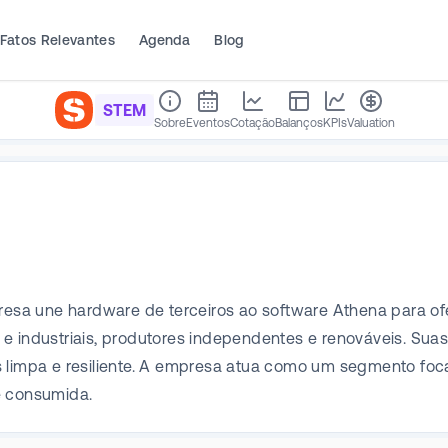
Fatos Relevantes
Agenda
Blog
STEM
Sobre
Eventos
Cotação
Balanços
KPIs
Valuation
sa une hardware de terceiros ao software Athena para ofer
e industriais, produtores independentes e renováveis. Suas
s limpa e resiliente. A empresa atua como um segmento fo
e consumida.