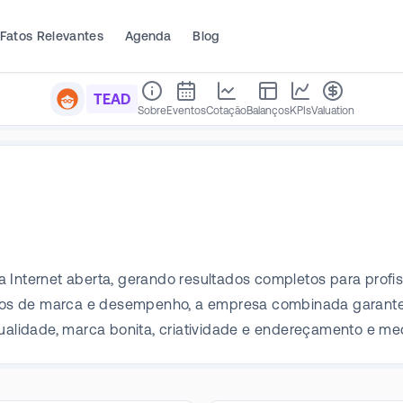
Fatos Relevantes
Agenda
Blog
TEAD
Sobre
Eventos
Cotação
Balanços
KPIs
Valuation
a Internet aberta, gerando resultados completos para prof
tivos de marca e desempenho, a empresa combinada garante 
qualidade, marca bonita, criatividade e endereçamento e me