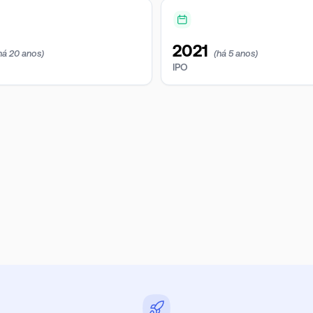
2021
há 20 anos)
(há 5 anos)
IPO