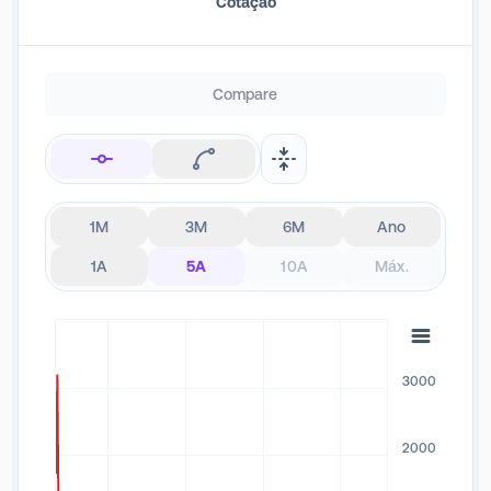
Cotação
Compare
1M
3M
6M
Ano
1A
5A
10A
Máx.
3000
2000