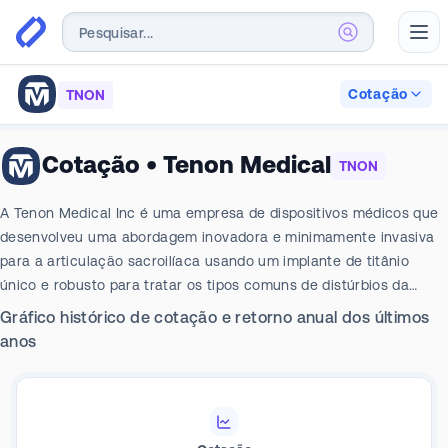
Abr
Cotação
TNON
Cotação
•
Tenon Medical
TNON
A Tenon Medical Inc é uma empresa de dispositivos médicos que
desenvolveu uma abordagem inovadora e minimamente invasiva
para a articulação sacroilíaca usando um implante de titânio
único e robusto para tratar os tipos comuns de distúrbios da
articulação SI que causam dor lombar. A empresa está focada em
Gráfico histórico de cotação e retorno anual dos últimos
três oportunidades comerciais: procedimentos primários da
anos
articulação SI, revisão de implantes falhados e fusão SI adjunta a
uma estrutura de fusão da coluna. A maior parte de sua receita
vem das vendas do The Catamaran System para um número
limitado de médicos.