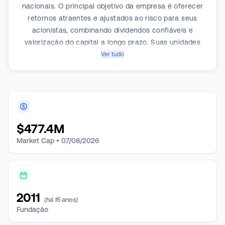
nacionais. O principal objetivo da empresa é oferecer
retornos atraentes e ajustados ao risco para seus
acionistas, combinando dividendos confiáveis e
valorização do capital a longo prazo. Suas unidades
de saúde estão localizadas em mercados secundários
Ver tudo
e subúrbios e geralmente são alugadas a inquilinos
individuais.
$
477.4M
Market Cap •
07/08/2026
2011
(há 15 anos)
Fundação