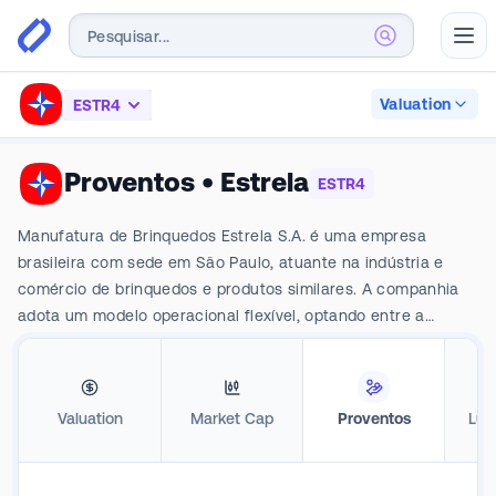
Abr
Valuation
ESTR4
Proventos
•
Estrela
ESTR4
Manufatura de Brinquedos Estrela S.A. é uma empresa
brasileira com sede em São Paulo, atuante na indústria e
comércio de brinquedos e produtos similares. A companhia
adota um modelo operacional flexível, optando entre a
importação ou a produção local de seus produtos no Brasil.
Suas operações são segmentadas em várias subsidiárias. A
Brinquemolde Licenciamento concentra a produção industrial
Valuation
Market Cap
Proventos
Luc
do grupo , enquanto a Estrela Distribuidora é responsável
pela distribuição, importação e exportação dos brinquedos
para clientes em todo o país. Além do segmento principal de