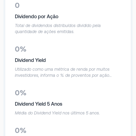
brinquedos, o grupo também atua na edição de livros
0
infantojuvenis através da Editora Estrela Cultural e na
comercialização de cosméticos infantis, sob a marca Estrela
Dividendo por Ação
Beauty, por meio de lojas próprias e franquias.
Total de dividendos distribuídos dividido pela
quantidade de ações emitidas.
0%
Dividend Yield
Utilizado como uma métrica de renda por muitos
investidores, informa o % de proventos por ação
distribuídos nos últimos 12 meses em relação ao preço
da ação.
0%
Dividend Yield 5 Anos
Média do Dividend Yield nos últimos 5 anos.
0%