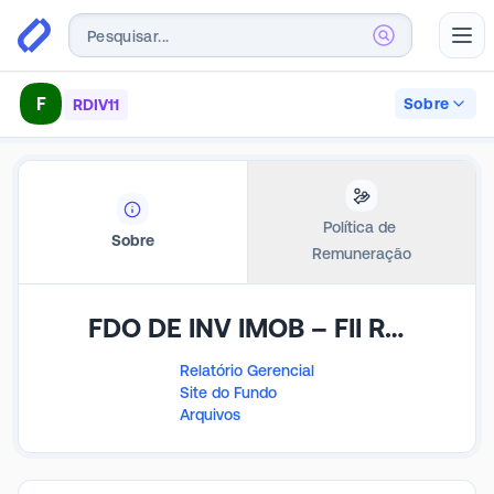
Abr
F
Sobre
RDIV11
Política de 
Sobre
Remuneração
FDO DE INV IMOB – FII RBR DESENV IV
Relatório Gerencial
Site do Fundo
Arquivos