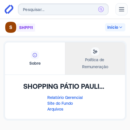
Abr
S
Início
SHPP11
Política de 
Sobre
Remuneração
SHOPPING PÁTIO PAULISTA FUNDO DE INVESTIMENTO IMOBILIÁRIO RESPONSABILIDADE LIMITADA
Relatório Gerencial
Site do Fundo
Arquivos