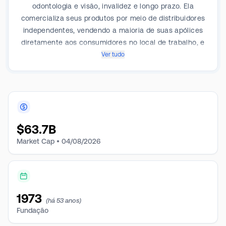
odontologia e visão, invalidez e longo prazo. Ela
comercializa seus produtos por meio de distribuidores
independentes, vendendo a maioria de suas apólices
diretamente aos consumidores no local de trabalho, e
alcança clientes fora do local de trabalho por meio
Ver tudo
digital. A empresa tem dois segmentos de negócios
reportáveis: Aflac Japan, que gera a maior parte da
receita, e Aflac U.S.
$
63.7B
Market Cap •
04/08/2026
1973
(há 53 anos)
Fundação