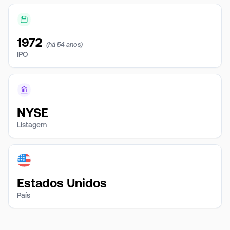
1972
(há 54 anos)
IPO
NYSE
Listagem
Estados Unidos
País