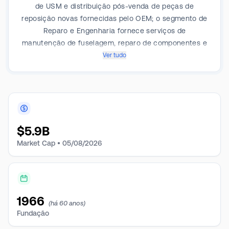
de USM e distribuição pós-venda de peças de
reposição novas fornecidas pelo OEM; o segmento de
Reparo e Engenharia fornece serviços de
manutenção de fuselagem, reparo de componentes e
revisão de trens de pouso; o segmento de Soluções
Ver tudo
Integradas consiste em gerenciamento de frota e
operações de aeronaves de propriedade do cliente,
programas personalizados de logística de cadeia de
suprimentos em apoio ao Departamento de Defesa
dos EUA, estoque de componentes de horas de voo; e
$
5.9B
o segmento de Serviços Expedicionários consiste em
produtos e serviços que apoiam a movimentação de
Market Cap •
05/08/2026
equipamentos e pessoal pelos governos e ONGs dos
EUA e do exterior.
1966
(há 60 anos)
Fundação