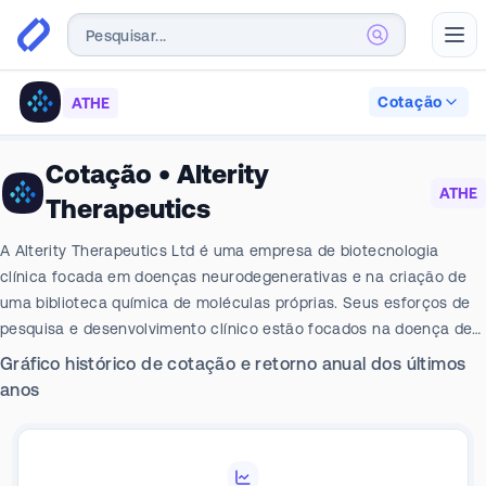
Abr
Cotação
ATHE
Cotação
•
Alterity
ATHE
Therapeutics
A Alterity Therapeutics Ltd é uma empresa de biotecnologia
clínica focada em doenças neurodegenerativas e na criação de
uma biblioteca química de moléculas próprias. Seus esforços de
pesquisa e desenvolvimento clínico estão focados na doença de
Parkinson e doenças relacionadas, identificando e desenvolvendo
Gráfico histórico de cotação e retorno anual dos últimos
novos compostos que abordam a patologia subjacente, ligando e
anos
redistribuindo o excesso de ferro lábil, reduzindo a agregação de
alfa-sinucleína e resgatando neurônios no cérebro. Seus
programas principais são ATH434-201, ATH434-202, BioMuse,
ATH434 e Drug Discovery. O Grupo atuou em um segmento: