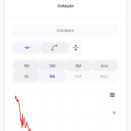
Cotação
pesquisa e desenvolvimento em doenças parkinsonianas e
neurodegenerativas.
Compare
1M
3M
6M
Ano
1A
5A
10A
Máx.
10