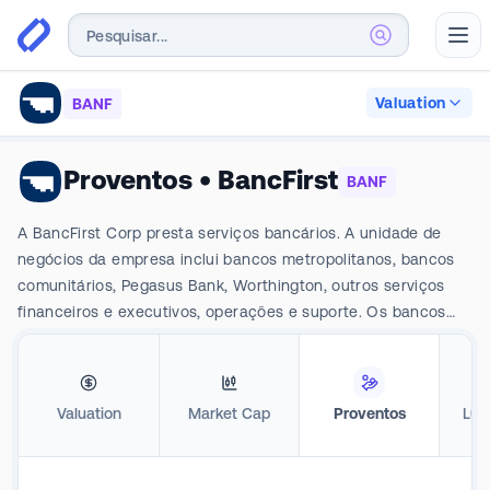
Abr
Valuation
BANF
Proventos
•
BancFirst
BANF
A BancFirst Corp presta serviços bancários. A unidade de
negócios da empresa inclui bancos metropolitanos, bancos
comunitários, Pegasus Bank, Worthington, outros serviços
financeiros e executivos, operações e suporte. Os bancos
metropolitanos, comunitários, Pegasus e Worthington
oferecem produtos bancários tradicionais, como
empréstimos comerciais e de varejo e uma linha completa de
Valuation
Market Cap
Proventos
Luc
contas de depósito. Outros serviços financeiros são unidades
de negócios de produtos especializados, incluindo
empréstimos garantidos para pequenas empresas, hipotecas,