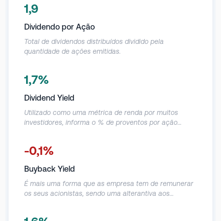
serviços fiduciários, banco eletrônico e seguros.
1,9
Dividendo por Ação
Total de dividendos distribuídos dividido pela
quantidade de ações emitidas.
1,7%
Dividend Yield
Utilizado como uma métrica de renda por muitos
investidores, informa o % de proventos por ação
distribuídos nos últimos 12 meses em relação ao preço
da ação.
-0,1%
Buyback Yield
É mais uma forma que as empresa tem de remunerar
os seus acionistas, sendo uma alterantiva aos
proventos. Demonstra o % de recompras por ação
feitas nos últimos 12 meses em relação ao preço da