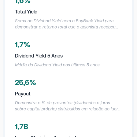
1,6%
ação.
Total Yield
Soma do Dividend Yield com o BuyBack Yield para
demonstrar o retorno total que o acionista recebeu
nos últimos 12 meses em relação ao preço da ação.
1,7%
Dividend Yield 5 Anos
Média do Dividend Yield nos últimos 5 anos.
25,6%
Payout
Demonstra o % de proventos (dividendos e juros
sobre capital próprio) distribuídos em relação ao lucro
líquido da empresa.
1,7B