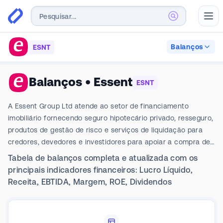
Abr
Balanços
ESNT
Balanços
•
Essent
ESNT
A Essent Group Ltd atende ao setor de financiamento
imobiliário fornecendo seguro hipotecário privado, resseguro,
produtos de gestão de risco e serviços de liquidação para
credores, devedores e investidores para apoiar a compra de
uma casa. Ele protege credores e investidores hipotecários
Tabela de balanços completa e atualizada com os
cobrindo uma parte do saldo principal não pago de uma
principais indicadores financeiros: Lucro Líquido,
hipoteca e certas despesas relacionadas em caso de
Receita, EBTIDA, Margem, ROE, Dividendos
inadimplência. Ao fornecer capital para mitigar o risco de
crédito hipotecário, a empresa permite que os credores
ofereçam financiamento adicional a possíveis proprietários.