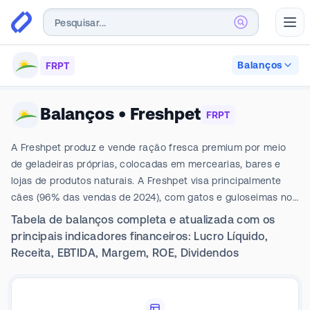
Abr
Balanços
FRPT
Balanços
•
Freshpet
FRPT
A Freshpet produz e vende ração fresca premium por meio
de geladeiras próprias, colocadas em mercearias, bares e
lojas de produtos naturais. A Freshpet visa principalmente
cães (96% das vendas de 2024), com gatos e guloseimas no
restante. Geograficamente, o mercado doméstico da
Tabela de balanços completa e atualizada com os
empresa nos EUA, onde toda a comida é produzida, responde
principais indicadores financeiros: Lucro Líquido,
por cerca de 98% das vendas, com exportações para
Receita, EBTIDA, Margem, ROE, Dividendos
Canadá, Reino Unido e outros países europeus.