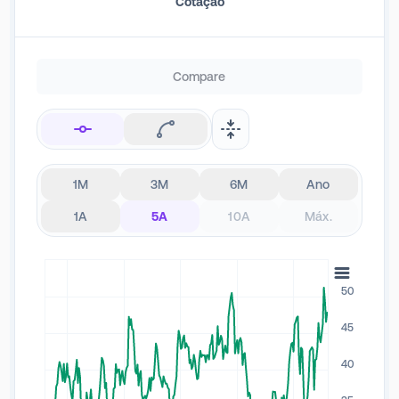
Cotação
dedicadas.
Compare
1M
3M
6M
Ano
1A
5A
10A
Máx.
50
45
40