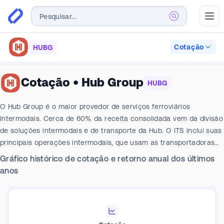
Abr
Cotação
HUBG
Cotação
•
Hub Group
HUBG
O Hub Group é o maior provedor de serviços ferroviários
intermodais. Cerca de 60% da receita consolidada vem da divisão
de soluções intermodais e de transporte da Hub. O ITS inclui suas
principais operações intermodais, que usam as transportadoras
de classe I para a movimentação básica de contêineres, bem
Gráfico histórico de cotação e retorno anual dos últimos
como sua unidade dedicada. O segmento de logística da Hub
anos
inclui operações de corretagem de caminhões leves, além de
ofertas terceirizadas de gestão de transporte, armazenagem e
entrega de mercadorias pesadas. A Hub costuma fazer aquisições
que expandem suas ofertas de corretagem, de última hora e