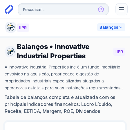
Abr
Balanços
IIPR
Balanços
•
Innovative
IIPR
Industrial Properties
A Innovative Industrial Properties Inc é um fundo imobiliário
envolvido na aquisição, propriedade e gestão de
propriedades industriais especializadas alugadas a
operadores estatais para suas instalações regulamentadas
de cannabis. Ela conduz seus negócios por meio de uma
Tabela de balanços completa e atualizada com os
estrutura tradicional de parceria imobiliária, ou UPREIT, na
principais indicadores financeiros: Lucro Líquido,
qual as propriedades são de propriedade da Parceria
Receita, EBTIDA, Margem, ROE, Dividendos
Operacional, diretamente ou por meio de subsidiárias. Seu
portfólio de imóveis está espalhado pelos EUA.